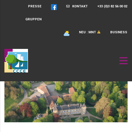
PRESSE
KONTAKT
+33 (0)3 82 56 00 02
GRUPPEN
NEU : MNT
BUSINESS