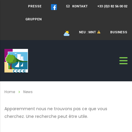
PRESSE
KONTAKT
+33 (0)3 82 56 00 02
GRUPPEN
NEU : MNT
BUSINESS
Home
News
Apparemment nous ne trouvons pas ce que vous
cherchez. Une recherche peut être utile.