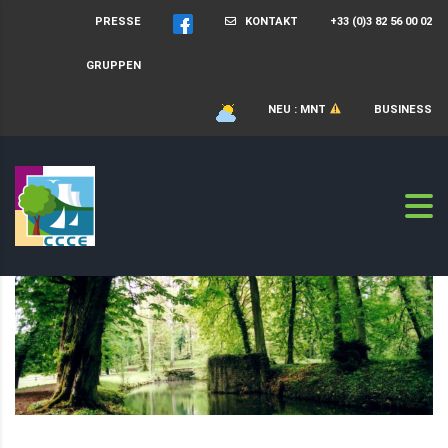
PRESSE
KONTAKT
+33 (0)3 82 56 00 02
GRUPPEN
NEU : MNT
BUSINESS