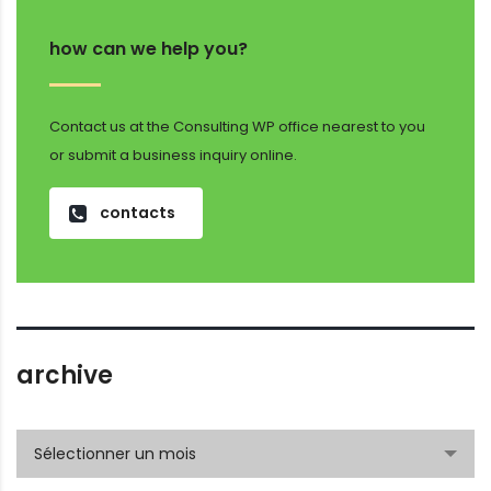
how can we help you?
Contact us at the Consulting WP office nearest to you
or submit a business inquiry online.
contacts
archive
archive
Sélectionner un mois