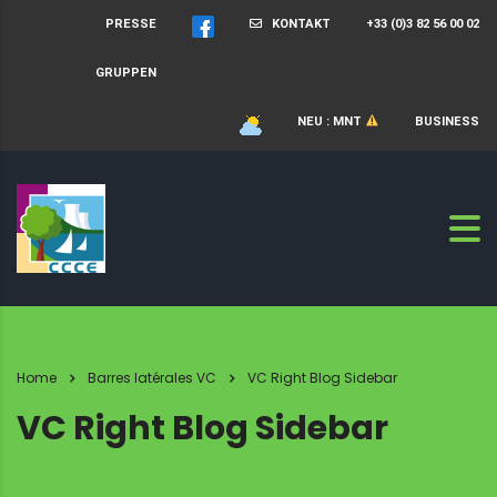
PRESSE
KONTAKT
+33 (0)3 82 56 00 02
GRUPPEN
NEU : MNT
BUSINESS
Home
Barres latérales VC
VC Right Blog Sidebar
VC Right Blog Sidebar