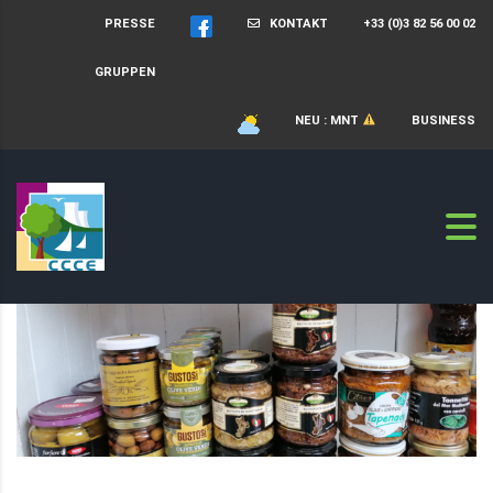
PRESSE
KONTAKT
+33 (0)3 82 56 00 02
GRUPPEN
NEU : MNT
BUSINESS